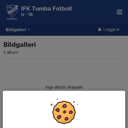
IFK Tumba Fotboll
U - 16
Logga in
Bildgalleri
Bildgalleri
0 album
Inga album skapade