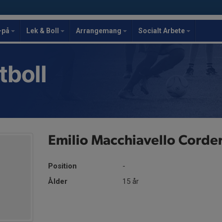
-på
Lek & Boll
Arrangemang
Socialt Arbete
tboll
Emilio Macchiavello Corde
Position
-
Ålder
15 år