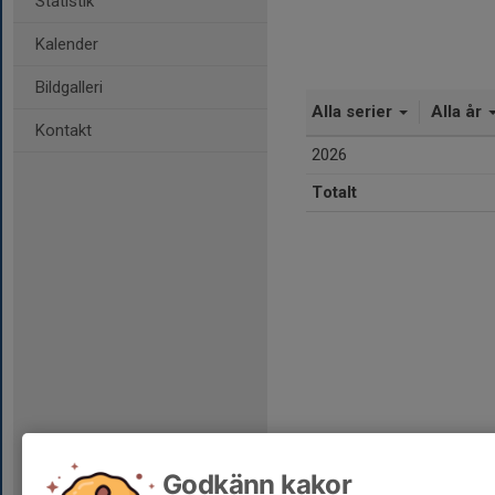
Statistik
Kalender
Bildgalleri
Alla serier
Alla år
Kontakt
2026
Totalt
Godkänn kakor