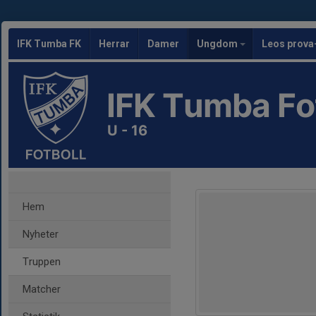
IFK Tumba FK
Herrar
Damer
Ungdom
Leos prova
IFK Tumba Fo
U - 16
Hem
Nyheter
Truppen
Matcher