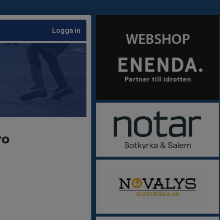
Logga in
ro