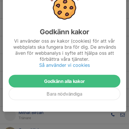
Johan Andersson
Tränare
Nathalie Tenbo
Godkänn kakor
Tränare
Vi använder oss av kakor (cookies) för att vår
Jack Hawsho
webbplats ska fungera bra för dig. De används
Tränare
även för webbanalys i syfte att hjälpa oss att
förbättra våra tjänster.
Milan Zdravkovic
Så använder vi cookies
Tränare
Tuncay Agir
Godkänn alla kakor
Tränare
Bara nödvändiga
Yasin Karadag
Tränare
Mithat Bircan
Tränare