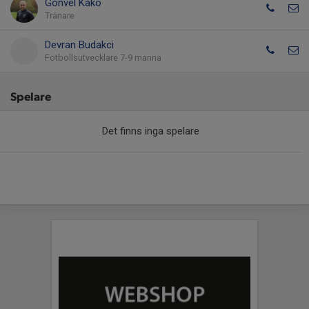
Gonvel Kako
Tränare
Devran Budakci
Fotbollsutvecklare 7-9 manna
Spelare
Det finns inga spelare