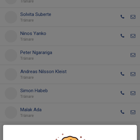
Tränare
Solvita Suberte
Tränare
Ninos Yanko
Tränare
Peter Ngarariga
Tränare
Andreas Nilsson Kleist
Tränare
Simon Habeb
Tränare
Malak Ada
Tränare
Manuel Zamora
Tränare