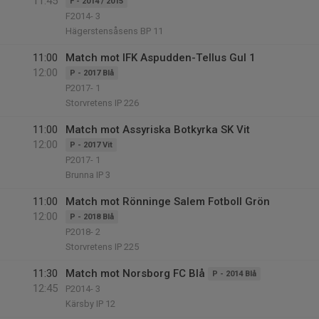
11:45
F - 2014 / 2015
F2014- 3
Hägerstensåsens BP 11
11:00
Match mot IFK Aspudden-Tellus Gul 1
12:00
P - 2017 Blå
P2017- 1
Storvretens IP 226
11:00
Match mot Assyriska Botkyrka SK Vit
12:00
P - 2017 Vit
P2017- 1
Brunna IP 3
11:00
Match mot Rönninge Salem Fotboll Grön
12:00
P - 2018 Blå
P2018- 2
Storvretens IP 225
11:30
Match mot Norsborg FC Blå
P - 2014 Blå
12:45
P2014- 3
Kärsby IP 12