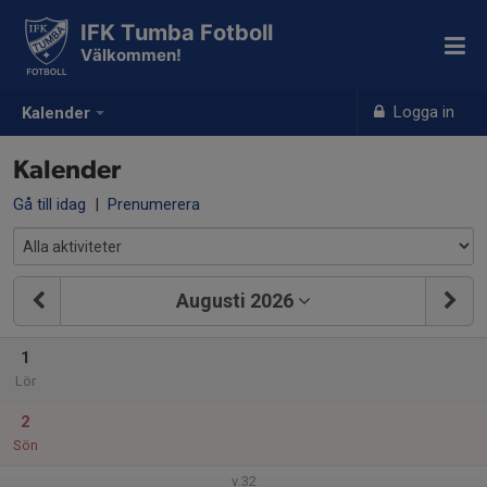
IFK Tumba Fotboll
Välkommen!
Logga in
Kalender
Kalender
Gå till idag
|
Prenumerera
Augusti 2026
1
Lör
2
Sön
v.32