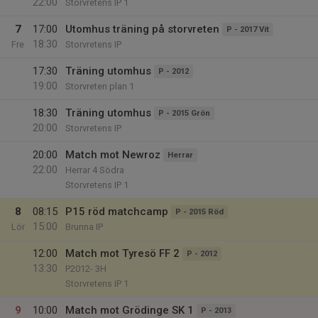
22:00
Storvretens IP 1
7
17:00
Utomhus träning på storvreten
P - 2017 Vit
18:30
Fre
Storvretens IP
17:30
Träning utomhus
P - 2012
19:00
Storvreten plan 1
18:30
Träning utomhus
P - 2015 Grön
20:00
Storvretens IP
20:00
Match mot Newroz
Herrar
22:00
Herrar 4 Södra
Storvretens IP 1
8
08:15
P15 röd matchcamp
P - 2015 Röd
15:00
Lör
Brunna IP
12:00
Match mot Tyresö FF 2
P - 2012
13:30
P2012- 3H
Storvretens IP 1
9
10:00
Match mot Grödinge SK 1
P - 2013