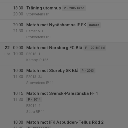
18:30
Träning utomhus
P - 2015 Grön
20:00
Storvretens IP
20:00
Match mot Nynäshamns IF FK
Damer
21:30
Damer 5 B
Storvretens IP 1
22
09:00
Match mot Norsborg FC Blå
P - 2018 Röd
10:00
Lör
P2018- 1
Kärsby IP 125
10:00
Match mot Stureby SK Blå
P - 2013
11:30
P2013- 3J
Storvretens IP 11
10:15
Match mot Svensk-Palestinska FF 1
11:30
P - 2014
P2014- 4
Sätra BP 11
10:30
Match mot IFK Aspudden-Tellus Röd 2