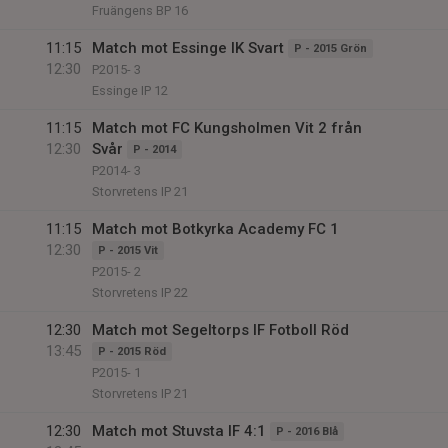
Fruängens BP 16
11:15
Match mot Essinge IK Svart
P - 2015 Grön
12:30
P2015- 3
Essinge IP 12
11:15
Match mot FC Kungsholmen Vit 2 från
12:30
Svår
P - 2014
P2014- 3
Storvretens IP 21
11:15
Match mot Botkyrka Academy FC 1
12:30
P - 2015 Vit
P2015- 2
Storvretens IP 22
12:30
Match mot Segeltorps IF Fotboll Röd
13:45
P - 2015 Röd
P2015- 1
Storvretens IP 21
12:30
Match mot Stuvsta IF 4:1
P - 2016 Blå