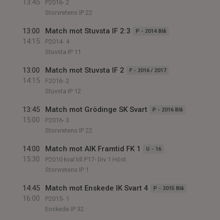
13:45
P2016- 2
Storvretens IP 22
13:00
Match mot Stuvsta IF 2:3
P - 2014 Blå
14:15
P2014- 4
Stuvsta IP 11
13:00
Match mot Stuvsta IF 2
F - 2016 / 2017
14:15
F2016- 2
Stuvsta IP 12
13:45
Match mot Grödinge SK Svart
P - 2016 Blå
15:00
P2016- 3
Storvretens IP 22
14:00
Match mot AIK Framtid FK 1
U - 16
15:30
P2010 kval till P17- Div 1 Höst
Storvretens IP 1
14:45
Match mot Enskede IK Svart 4
P - 2015 Blå
16:00
P2015- 1
Enskede IP 32