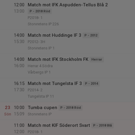
12:00
Match mot IFK Aspudden-Tellus Blå 2
13:00
P - 2018 Röd
P2018- 1
Storvretens IP 226
14:00
Match mot Huddinge IF 3
P - 2012
15:30
P2012- 3H
Storvretens IP 1
14:00
Match mot IFK Stockholm FK
Herrar
16:00
Herrar 4 Södra
Vårbergs IP 1
16:15
Match mot Tungelsta IF 3
P - 2014
17:30
P2014- 2
Tungelsta IP 11
23
10:00
Tumba cupen
P - 2018 Röd
15:09
Sön
Storvretens IP
11:00
Match mot KIF Söderort Svart
P - 2018 Blå
12:00
P2018- 1