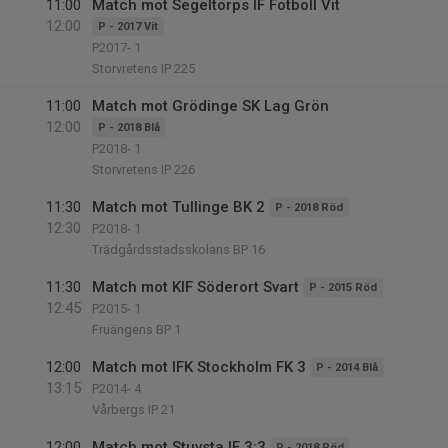
11:00
Match mot Segeltorps IF Fotboll Vit
12:00
P - 2017 Vit
P2017- 1
Storvretens IP 225
11:00
Match mot Grödinge SK Lag Grön
12:00
P - 2018 Blå
P2018- 1
Storvretens IP 226
11:30
Match mot Tullinge BK 2
P - 2018 Röd
12:30
P2018- 1
Trädgårdsstadsskolans BP 16
11:30
Match mot KIF Söderort Svart
P - 2015 Röd
12:45
P2015- 1
Fruängens BP 1
12:00
Match mot IFK Stockholm FK 3
P - 2014 Blå
13:15
P2014- 4
Vårbergs IP 21
12:00
Match mot Stuvsta IF 3:3
P - 2018 Röd