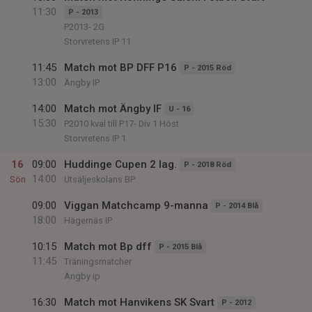
11:30
P - 2013
P2013- 2G
Storvretens IP 11
11:45
Match mot BP DFF P16
P - 2015 Röd
13:00
Ängby IP
14:00
Match mot Ängby IF
U - 16
15:30
P2010 kval till P17- Div 1 Höst
Storvretens IP 1
16
09:00
Huddinge Cupen 2 lag.
P - 2018 Röd
14:00
Sön
Utsäljeskolans BP
09:00
Viggan Matchcamp 9-manna
P - 2014 Blå
18:00
Hägernäs IP
10:15
Match mot Bp dff
P - 2015 Blå
11:45
Träningsmatcher
Ängby ip
16:30
Match mot Hanvikens SK Svart
P - 2012