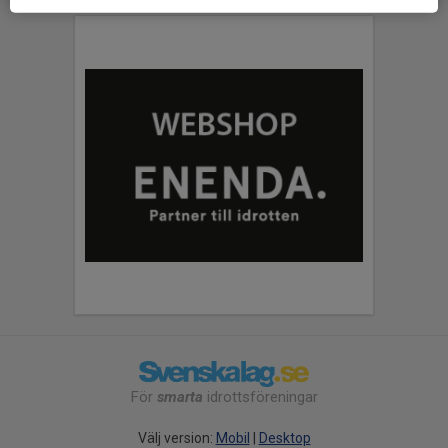
För
smarta
idrottsföreningar
Välj version:
Mobil
|
Desktop