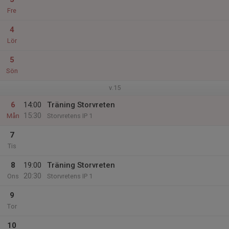
Fre
4
Lör
5
Sön
v.15
6
14:00
Träning Storvreten
15:30
Mån
Storvretens IP 1
7
Tis
8
19:00
Träning Storvreten
20:30
Ons
Storvretens IP 1
9
Tor
10