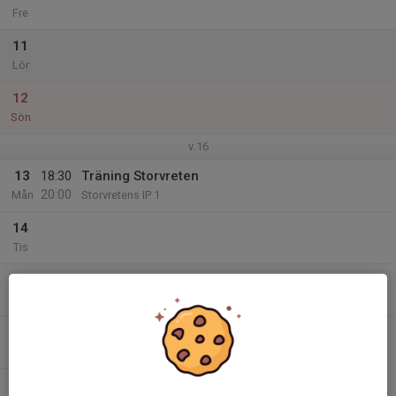
Fre
11
Lör
12
Sön
v.16
13
18:30
Träning Storvreten
20:00
Mån
Storvretens IP 1
14
Tis
15
19:00
Träning Storvreten
20:30
Ons
Storvretens IP 1
16
Tor
17
20:00
Match mot Örby IS