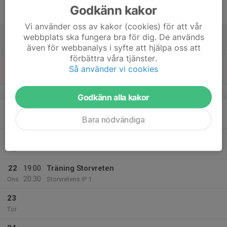
21:30
Fre
Damer 5 B
Godkänn kakor
Solberga BP 1
Vi använder oss av kakor (cookies) för att vår
18
webbplats ska fungera bra för dig. De används
Lör
även för webbanalys i syfte att hjälpa oss att
förbättra våra tjänster.
19
Så använder vi cookies
Sön
v.17
Godkänn alla kakor
20
18:30
Träning Storvreten
Bara nödvändiga
20:00
Mån
Storvretens IP 1
21
Tis
22
19:00
Träning Storvreten
20:30
Ons
Storvretens IP 1
23
Tor