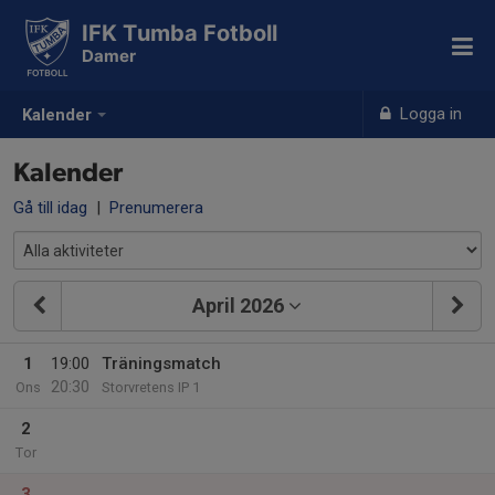
IFK Tumba Fotboll
Damer
Logga in
Kalender
Kalender
Gå till idag
|
Prenumerera
April 2026
1
19:00
Träningsmatch
20:30
Ons
Storvretens IP 1
2
Tor
3