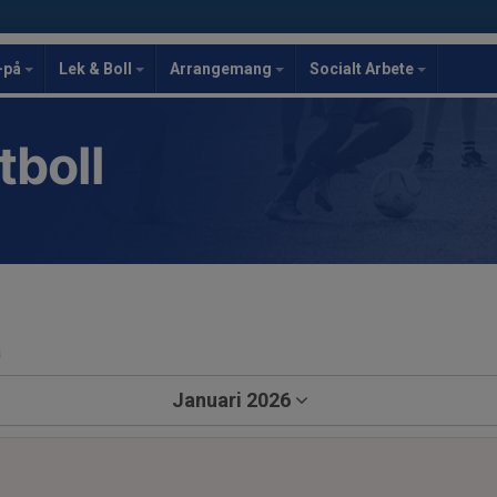
-på
Lek & Boll
Arrangemang
Socialt Arbete
tboll
a
Januari 2026