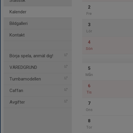
Statistik
2
Kalender
Fre
Bildgalleri
3
Lör
Kontakt
4
Sön
Börja spela, anmäl dig!
VÄREDGRUND
5
Mån
Tumbamodellen
6
Caffan
Tis
Avgifter
7
Ons
8
Tor