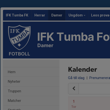
IFK Tumba FK
Herrar
Damer
Ungdom
Leos prova
IFK Tumba Fo
Damer
Kalender
Hem
Gå till idag
|
Prenumerer
Nyheter
Truppen
Matcher
1
Tor