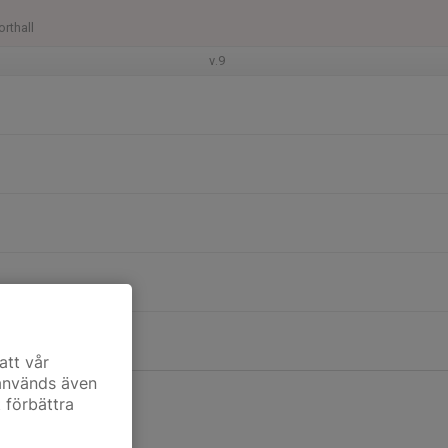
orthall
v.9
att vår
 används även
t förbättra