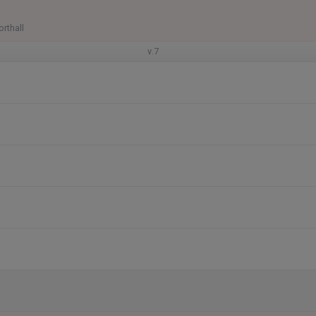
orthall
v.7