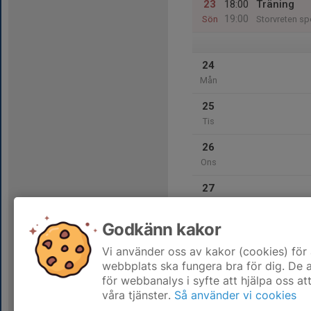
23
18:00
Träning
19:00
Sön
Storvreten sp
24
Mån
25
Tis
26
Ons
27
Tor
Godkänn kakor
28
Fre
Vi använder oss av kakor (cookies) för 
webbplats ska fungera bra för dig. De
för webbanalys i syfte att hjälpa oss at
våra tjänster.
Så använder vi cookies