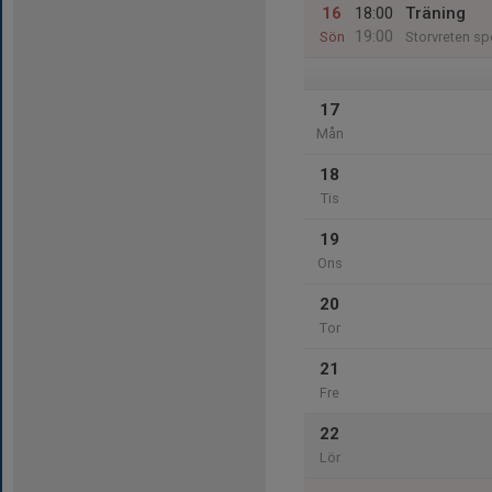
16
18:00
Träning
19:00
Sön
Storvreten sp
17
Mån
18
Tis
19
Ons
20
Tor
21
Fre
22
Lör