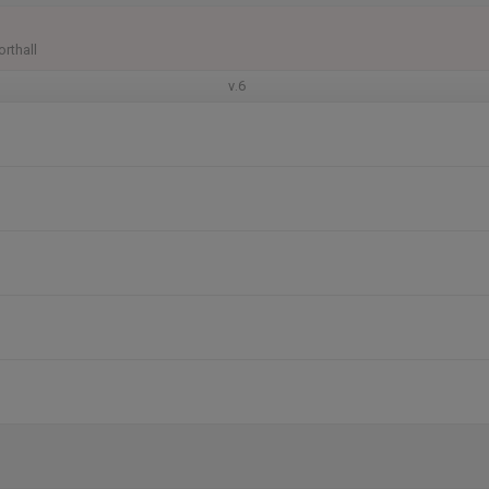
orthall
v.6