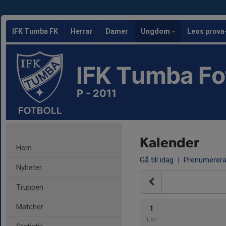
IFK Tumba FK
Herrar
Damer
Ungdom
Leos prova
IFK Tumba Fo
P - 2011
Kalender
Hem
Gå till idag
|
Prenumerer
Nyheter
Truppen
Matcher
1
Lör