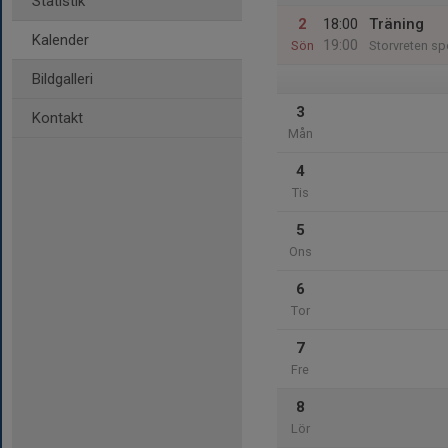
Statistik
2
18:00
Träning
Kalender
19:00
Sön
Storvreten sp
Bildgalleri
3
Kontakt
Mån
4
Tis
5
Ons
6
Tor
7
Fre
8
Lör