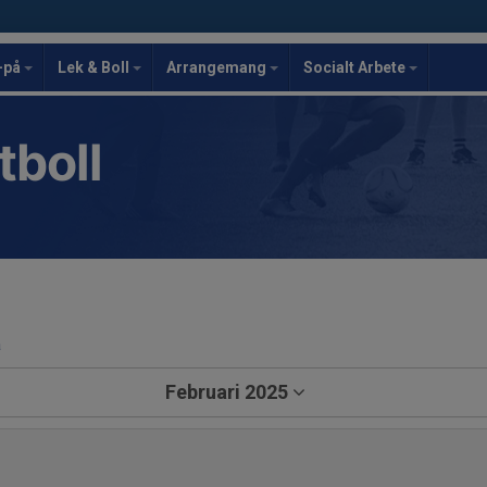
-på
Lek & Boll
Arrangemang
Socialt Arbete
tboll
a
Februari 2025