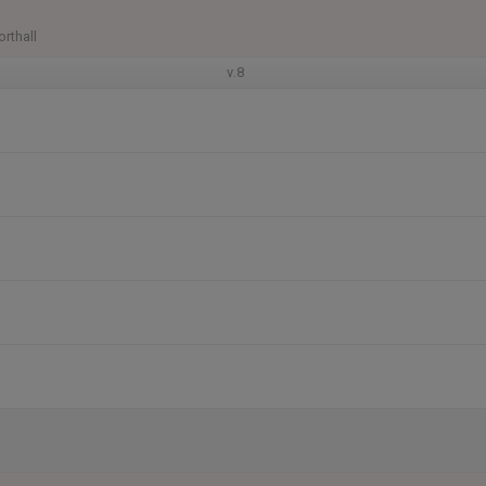
orthall
v.8