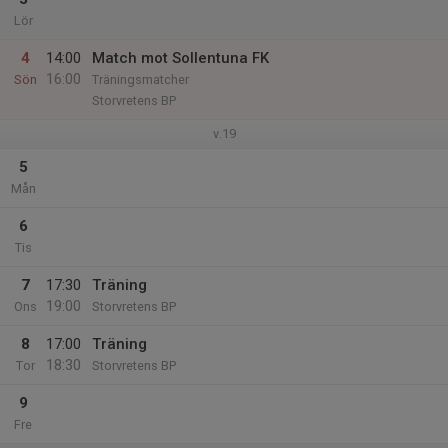
Lör
4
14:00
Match mot Sollentuna FK
16:00
Sön
Träningsmatcher
Storvretens BP
v.19
5
Mån
6
Tis
7
17:30
Träning
19:00
Ons
Storvretens BP
8
17:00
Träning
18:30
Tor
Storvretens BP
9
Fre