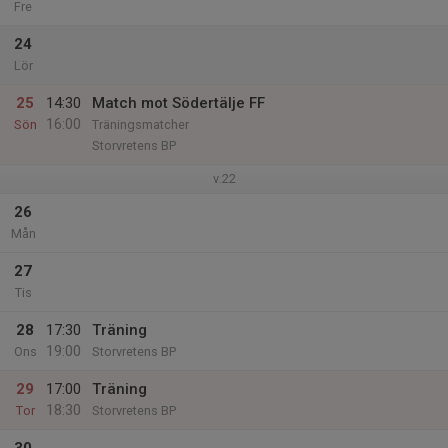
Fre
24
Lör
25
14:30
Match mot Södertälje FF
16:00
Sön
Träningsmatcher
Storvretens BP
v.22
26
Mån
27
Tis
28
17:30
Träning
19:00
Ons
Storvretens BP
29
17:00
Träning
18:30
Tor
Storvretens BP