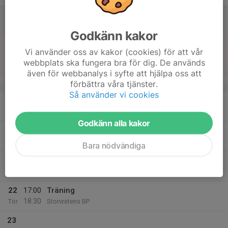
17
Lör
Godkänn kakor
18
14:00
Match mot Reymersholms IK 4
Vi använder oss av kakor (cookies) för att vår
15:30
Sön
P2011- 5B
webbplats ska fungera bra för dig. De används
Storvretens IP 1
även för webbanalys i syfte att hjälpa oss att
förbättra våra tjänster.
v.21
Så använder vi cookies
19
Mån
Godkänn alla kakor
20
Tis
Bara nödvändiga
21
17:30
Träning
19:00
Ons
Storvretens BP
22
17:00
Träning
18:30
Tor
Storvretens BP
23