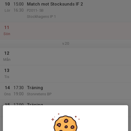
10
15:00
Match mot Stocksunds IF 2
16:30
Lör
P2011- 5B
Stockhagens IP 1
11
Sön
v.20
12
Mån
13
Tis
14
17:30
Träning
19:00
Ons
Storvretens BP
15
17:00
Träning
18:30
Tor
Storvretens BP
16
Fre