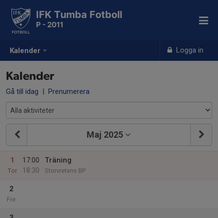
IFK Tumba Fotboll
P - 2011
Logga in
Kalender
Kalender
Gå till idag
|
Prenumerera
Maj 2025
1
17:00
Träning
18:30
Tor
Storvretens BP
2
Fre
3