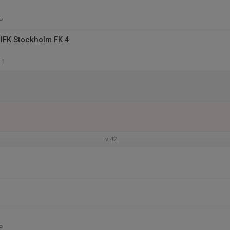
P
IFK Stockholm FK 4
 1
v.42
P