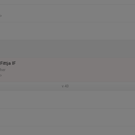
P
ittja IF
her
P
v.43