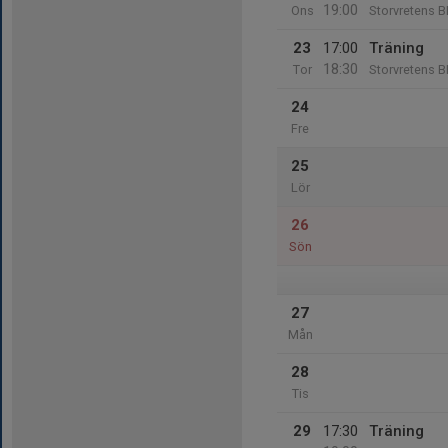
19:00
Ons
Storvretens B
23
17:00
Träning
18:30
Tor
Storvretens B
24
Fre
25
Lör
26
Sön
27
Mån
28
Tis
29
17:30
Träning