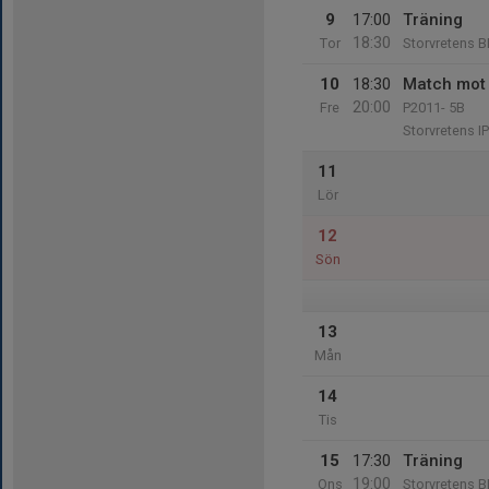
9
17:00
Träning
18:30
Tor
Storvretens B
10
18:30
Match mot 
20:00
Fre
P2011- 5B
Storvretens IP
11
Lör
12
Sön
13
Mån
14
Tis
15
17:30
Träning
19:00
Ons
Storvretens B