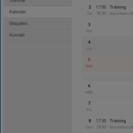
Statistik
2
17:00
Träning
Kalender
18:30
Tor
Storvretens B
Bildgalleri
3
Fre
Kontakt
4
Lör
5
Sön
6
Mån
7
Tis
8
17:30
Träning
19:00
Ons
Storvretens B