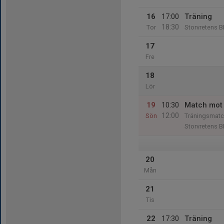
16
17:00
Träning
18:30
Tor
Storvretens B
17
Fre
18
Lör
19
10:30
Match mot F
12:00
Sön
Träningsmatc
Storvretens B
20
Mån
21
Tis
22
17:30
Träning