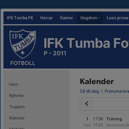
IFK Tumba FK
Herrar
Damer
Ungdom
Leos prova
IFK Tumba Fo
P - 2011
Kalender
Hem
Gå till idag
|
Prenumerer
Nyheter
Truppen
Matcher
1
17:30
Träning
19:00
Ons
Storvretens B