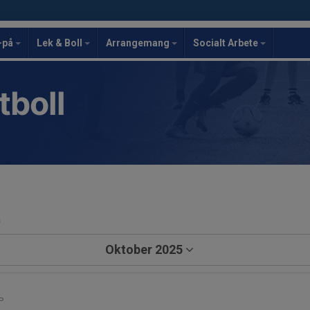
-på
Lek & Boll
Arrangemang
Socialt Arbete
tboll
a
Oktober 2025
P