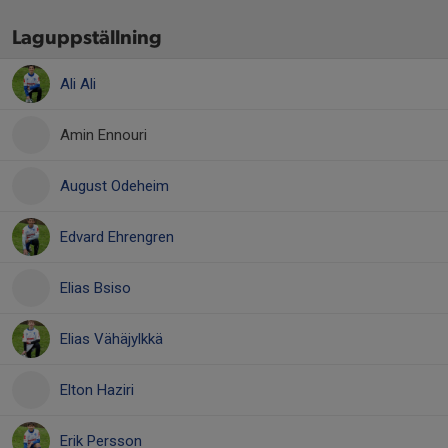
Laguppställning
Ali Ali
Amin Ennouri
August Odeheim
Edvard Ehrengren
Elias Bsiso
Elias Vähäjylkkä
Elton Haziri
Erik Persson