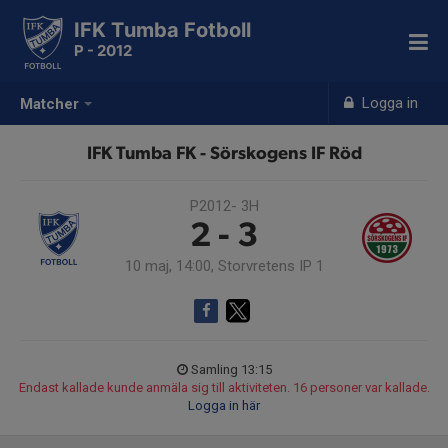
IFK Tumba Fotboll
P - 2012
Logga in
Matcher
IFK Tumba FK - Sörskogens IF Röd
P2012- 3H
2 - 3
10 maj, 14:00, Storvretens IP 1
Samling 13:15
Endast kallade kunde anmäla sig till aktiviteten. 16 personer var kallade.
Logga in här