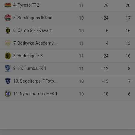
4. Tyresö FF 2
11
26
20
5. Sörskogens IF Röd
10
-24
17
6. Ösmo GIF FK svart
10
-6
16
7. Botkyrka Academy FC vit
11
4
15
8. Huddinge IF 3
11
-24
10
9. IFK Tumba FK 1
11
-12
8
10. Segeltorps IF Fotboll Vit
10
-15
7
11. Nynäshamns IF FK 1
10
-18
6