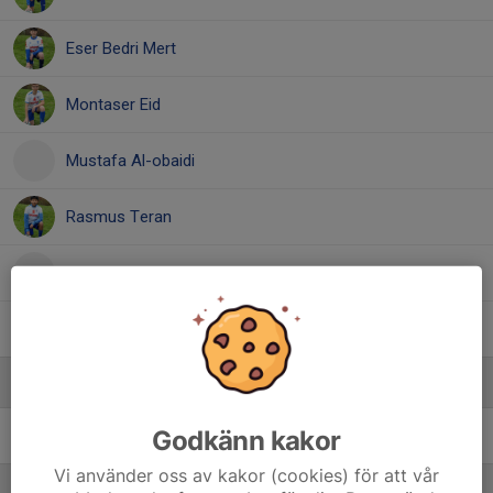
Eser Bedri Mert
Montaser Eid
Mustafa Al-obaidi
Rasmus Teran
Reinis Sibu-Suberts
Yaman Aichouneh
Ledare
Godkänn kakor
Sedat Mert
Lagledare, tränare
Vi använder oss av kakor (cookies) för att vår