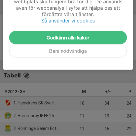
webbplats ska fungera bra för dig. De används
Referat
även för webbanalys i syfte att hjälpa oss att
förbättra våra tjänster.
Så använder vi cookies
Inget referat skrivet
Godkänn alla kakor
Bara nödvändiga
Tabell
P2012- 3H
M
+/-
P
1. Hanvikens SK Svart
10
34
24
2. Hammarby IF FF 25 Vit
11
19
24
3. Rönninge Salem Fotboll Svart
11
16
22