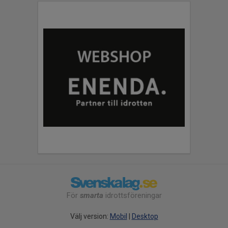
För
smarta
idrottsföreningar
Välj version:
Mobil
|
Desktop