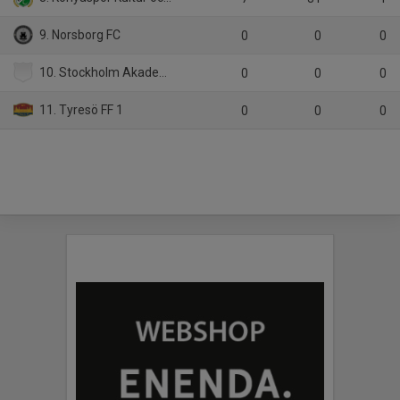
9. Norsborg FC
0
0
0
10. Stockholm Akademisk FK 1
0
0
0
11. Tyresö FF 1
0
0
0