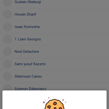
Godwin Okekeoji
Hosein Sharif
Isaac Komesha
1. Liam Georgos
Noel Getachew
Sami yusuf Kazemi
Shlemoun Cansu
Szymon Zdanowicz
Yoel Ghidey