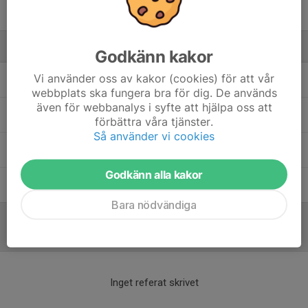
Zein El hamoud
Ledare
Godkänn kakor
Vi använder oss av kakor (cookies) för att vår
Alican Gültekin
Huvudtränare
webbplats ska fungera bra för dig. De används
även för webbanalys i syfte att hjälpa oss att
Emir Taylan
Assisterande tränare
förbättra våra tjänster.
Så använder vi cookies
Ninos Hawsho
Ledare
Godkänn alla kakor
Patrico Cordero
Lagledare
Bara nödvändiga
Referat
Inget referat skrivet