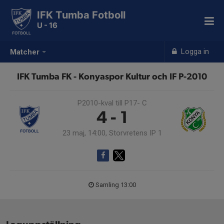
IFK Tumba Fotboll
U - 16
Logga in
Matcher
IFK Tumba FK - Konyaspor Kultur och IF P-2010
P2010-kval till P17- C
4 - 1
23 maj, 14:00, Storvretens IP 1
Samling 13:00