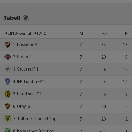
Tabell
P2010-kval till P17- C
M
+/-
P
1. Enskede IK
7
34
18
2. Sickla IF
7
23
18
3. Stuvsta IF 1
7
5
15
4. IFK Tumba FK 1
7
-4
13
5. Huddinge IF 1
7
6
9
6. Örby IS
7
-10
6
7. Tullinge Triangel Pojkar FK 1
7
-23
2
8. Konyaspor Kultur och IF P-2010
7
-31
1