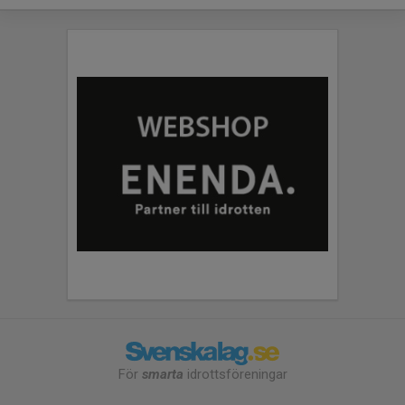
För
smarta
idrottsföreningar