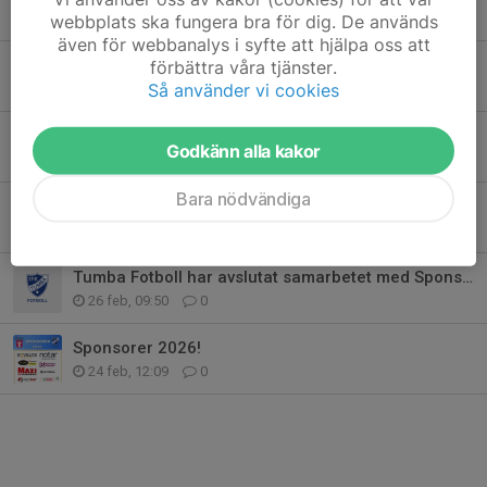
9 apr, 20:56
0
webbplats ska fungera bra för dig. De används
även för webbanalys i syfte att hjälpa oss att
Årsmöte genomfört!
förbättra våra tjänster.
Så använder vi cookies
2 apr, 08:17
0
Ett exklusivt erbjudande från NOTAR
Godkänn alla kakor
15 mar, 21:04
0
Bara nödvändiga
Sammanfattning från ledarträffen.
27 feb, 14:14
0
Tumba Fotboll har avslutat samarbetet med Sponsorhuset
26 feb, 09:50
0
Sponsorer 2026!
24 feb, 12:09
0