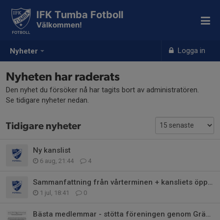
IFK Tumba Fotboll
Välkommen!
Logga in
Nyheter
Nyheten har raderats
Den nyhet du försöker nå har tagits bort av administratören.
Se tidigare nyheter nedan.
Tidigare nyheter
Ny kanslist
6 aug, 21:44
4
Sammanfattning från vårterminen + kansliets öppettider
1 jul, 18:41
0
Bästa medlemmar - stötta föreningen genom Gräsroten.