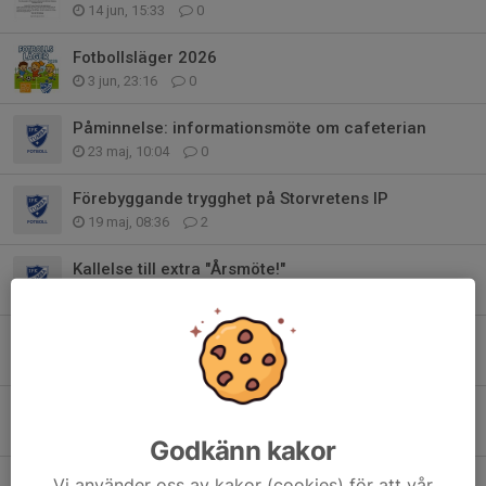
14 jun, 15:33
0
Fotbollsläger 2026
3 jun, 23:16
0
Påminnelse: informationsmöte om cafeterian
23 maj, 10:04
0
Förebyggande trygghet på Storvretens IP
19 maj, 08:36
2
Kallelse till extra "Årsmöte!"
6 maj, 14:35
0
Kansliet öppet mellan 17:30-19:00 imorgon 6/5 för fakturafrågor
5 maj, 09:53
0
Ett avslutande brev från vår vän Lars
16 apr, 09:01
6
Godkänn kakor
Tjäna pengar till lagkassan!
Vi använder oss av kakor (cookies) för att vår