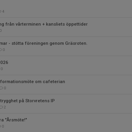
4
 från vårterminen + kansliets öppettider
0
ar - stötta föreningen genom Gräsroten.
0
2026
0
nformationsmöte om cafeterian
0
rygghet på Storvretens IP
2
tra "Årsmöte!"
0