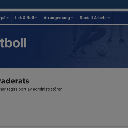
-på
Lek & Boll
Arrangemang
Socialt Arbete
tboll
raderats
ar tagits bort av administratören.