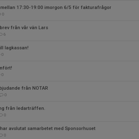
 mellan 17:30-19:00 imorgon 6/5 för fakturafrågor
0
 brev från vår vän Lars
6
ill lagkassan!
0
fört!
0
erbjudande från NOTAR
0
g från ledarträffen.
0
 har avslutat samarbetet med Sponsorhuset
0