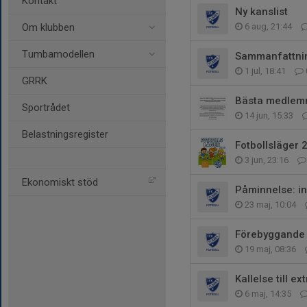
Kontakt
Ny kanslist
Om klubben
6 aug, 21:44
Tumbamodellen
Sammanfattning
1 jul, 18:41
GRRK
Bästa medlemm
Sportrådet
14 jun, 15:33
Belastningsregister
Fotbollsläger 
3 jun, 23:16
Ekonomiskt stöd
Påminnelse: i
23 maj, 10:04
Förebyggande t
19 maj, 08:36
Kallelse till ex
6 maj, 14:35