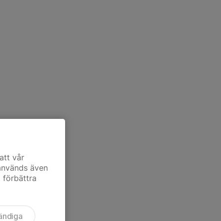
att vår
 används även
t förbättra
ändiga