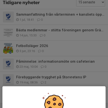
Tidigare nyheter
Sammanfattning från vårterminen + kansliets öppettider
1 jul, 18:41
0
Bästa medlemmar - stötta föreningen genom Gräsroten.
14 jun, 15:33
0
Fotbollsläger 2026
3 jun, 23:16
0
Påminnelse: informationsmöte om cafeterian
23 maj, 10:04
0
Förebyggande trygghet på Storvretens IP
19 maj, 08:36
2
Kallelse till extra "Årsmöte!"
6 maj, 14:35
0