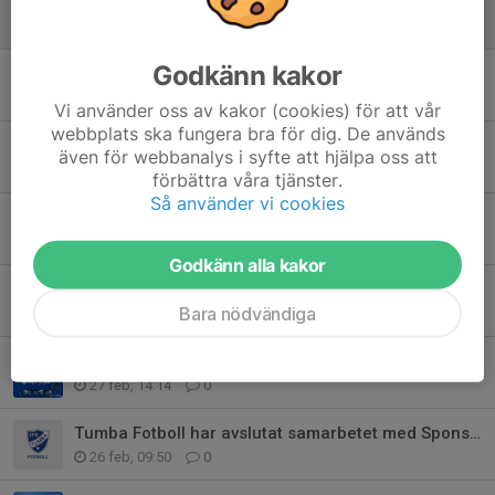
Kansliet öppet mellan 17:30-19:00 imorgon 6/5 för fakturafrågor
5 maj, 09:53
0
Godkänn kakor
Ett avslutande brev från vår vän Lars
16 apr, 09:01
6
Vi använder oss av kakor (cookies) för att vår
webbplats ska fungera bra för dig. De används
Tjäna pengar till lagkassan!
även för webbanalys i syfte att hjälpa oss att
9 apr, 20:56
0
förbättra våra tjänster.
Så använder vi cookies
Årsmöte genomfört!
2 apr, 08:17
0
Godkänn alla kakor
Ett exklusivt erbjudande från NOTAR
Bara nödvändiga
15 mar, 21:04
0
Sammanfattning från ledarträffen.
27 feb, 14:14
0
Tumba Fotboll har avslutat samarbetet med Sponsorhuset
26 feb, 09:50
0