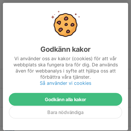
Kommentarer
Jessica Eriksson
19 maj, 09:57
Snyggt Jimmy ! Så bra av dig och klubben 🙌
Lars Sjöberg
19 maj, 16:27
Bra initiativ i en orolig tid! Tack Jimmie och styrelsen!
Godkänn kakor
Vi använder oss av kakor (cookies) för att vår
Tidigare nyheter
webbplats ska fungera bra för dig. De används
även för webbanalys i syfte att hjälpa oss att
Ny kanslist
förbättra våra tjänster.
Igår, 21:44
0
Så använder vi cookies
Sammanfattning från vårterminen + kansliets öppettider
Godkänn alla kakor
1 jul, 18:41
0
Bara nödvändiga
Bästa medlemmar - stötta föreningen genom Gräsroten.
14 jun, 15:33
0