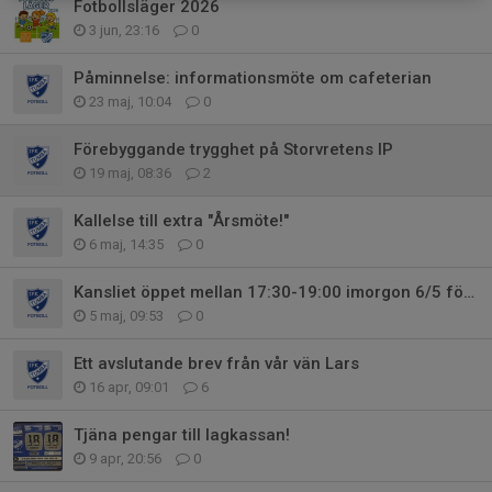
Fotbollsläger 2026
3 jun, 23:16
0
Påminnelse: informationsmöte om cafeterian
23 maj, 10:04
0
Förebyggande trygghet på Storvretens IP
19 maj, 08:36
2
Kallelse till extra "Årsmöte!"
6 maj, 14:35
0
Kansliet öppet mellan 17:30-19:00 imorgon 6/5 för fakturafrågor
5 maj, 09:53
0
Ett avslutande brev från vår vän Lars
16 apr, 09:01
6
Tjäna pengar till lagkassan!
9 apr, 20:56
0