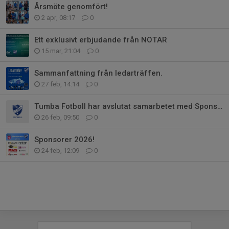
Årsmöte genomfört!
2 apr, 08:17
0
Ett exklusivt erbjudande från NOTAR
15 mar, 21:04
0
Sammanfattning från ledarträffen.
27 feb, 14:14
0
Tumba Fotboll har avslutat samarbetet med Sponsorhuset
26 feb, 09:50
0
Sponsorer 2026!
24 feb, 12:09
0